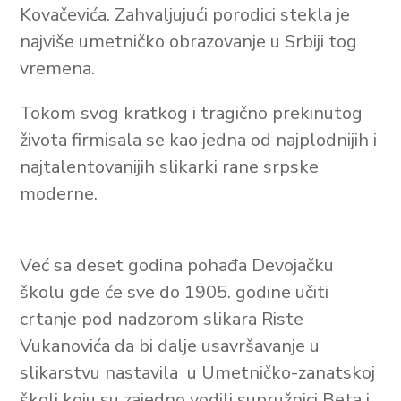
Kovačevića. Zahvaljujući porodici stekla je
najviše umetničko obrazovanje u Srbiji tog
vremena.
Tokom svog kratkog i tragično prekinutog
života firmisala se kao jedna od najplodnijih i
najtalentovanijih slikarki rane srpske
moderne.
Već sa deset godina pohađa Devojačku
školu gde će sve do 1905. godine učiti
crtanje pod nadzorom slikara Riste
Vukanovića da bi dalje usavršavanje u
slikarstvu nastavila u Umetničko-zanatskoj
školi koju su zajedno vodili supružnici Beta i