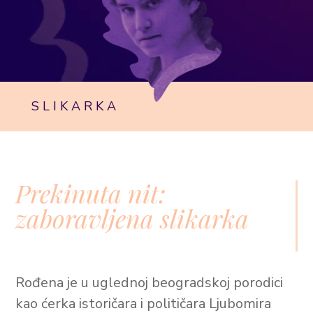
SLIKARKA
Prekinuta nit:
zaboravljena slikarka
Rođena je u uglednoj beogradskoj porodici
kao ćerka istoričara i političara Ljubomira