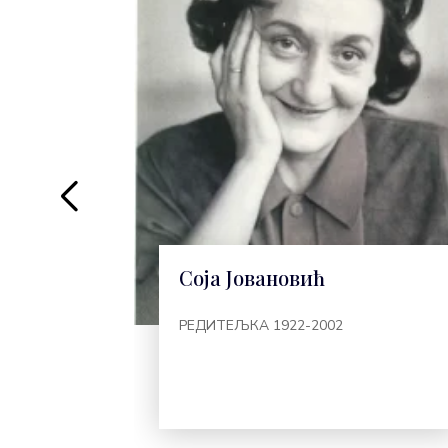
ић
Соја Јовановић
РЕДИТЕЉКА 1922-2002