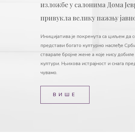
изложбе у салонима Дома Јевр
привукла велику пажњу јавно
Иницијатива је покренута са циљем да се
представи богато културно наслеђе Срби
стварале бројне жене а које нису добиле
култури. Њихова истрајност и снага пре
чувамо.
ВИШЕ