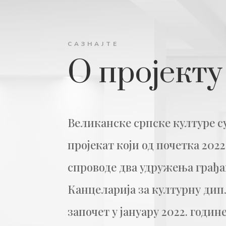
САЗНАЈТЕ
О пројекту
Великанске српске културе с
пројекат који од почетка 202
спроводе два удружења грађан
Канцеларија за културну дипл
започет у јануару 2022. годи