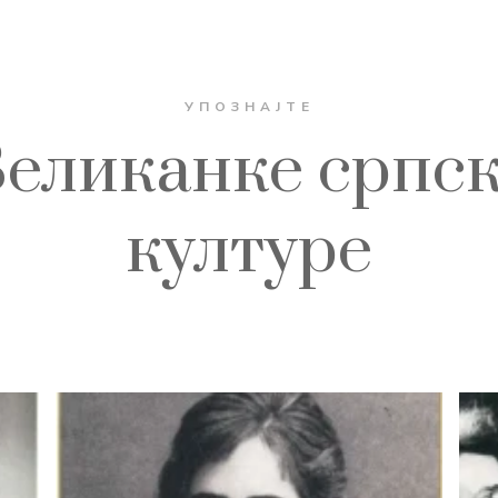
УПОЗНАЈТЕ
еликанке српс
културе