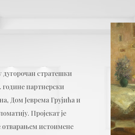
у дугорочан стратешки
2. године партнерски
а, Дом Јеврема Грујића и
оматију. Пројекат је
не отварањем истоимене