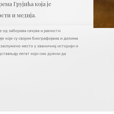
ема Грујића која је
сти и медија.
 од заборава сачува и јавности
је које су својим биографијама и делима
 заслужено место у званичној историји и
дстављају легат који смо дужни да