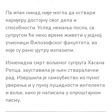
Па ипак никад није могла да оствари
каријеру достојну свог дела и
способности. Услед немања посла, са
супругом ће неко време живети у једној
учионици Филозофског факултета, из
које су рано ујутру излазили.
Изненадна смрт вољеног супруга Хасана
Репца, зауставила је њен стваралачки
рад. Извршила је самоубиство из пуног
уверења и у пуној луцидности интелекта
и воље, како је написала у опроштајном
писму.