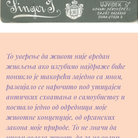
То уверење да живот није вредан
живљења ако изгубимо најдраже биће
поникло је такорећи заједно са мном,
развијало се нарочито под утицајем
античких схватања о самоубиству и
постало једно од одредница моје
животне концепције, од органских
закона моје природе. То не значи да
нисам волела живот, да га не волим