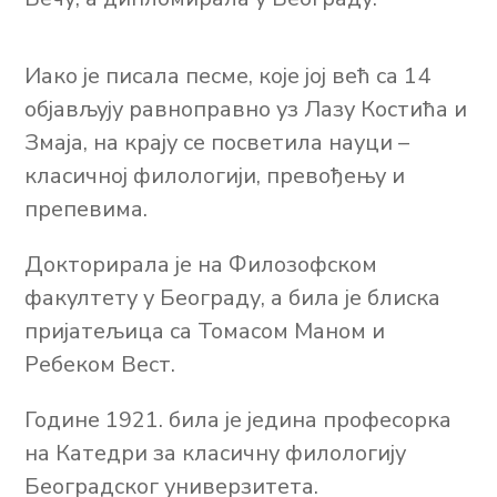
Иако је писала песме, које јој већ са 14
објављују равноправно уз Лазу Костића и
Змаја, на крају се посветила науци –
класичној филологији, превођењу и
препевима.
Докторирала је на Филозофском
факултету у Београду, а била је блиска
пријатељица са Томасом Маном и
Ребеком Вест.
Године 1921. била је једина професорка
на Катедри за класичну филологију
Београдског универзитета.