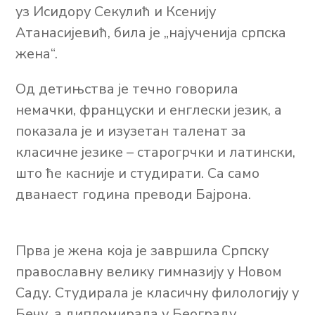
уз Исидору Секулић и Ксенију
Атанасијевић, била је „најученија српска
жена“.
Од детињства је течно говорила
немачки, француски и енглески језик, а
показала је и изузетан таленат за
класичне језике – старогрчки и латински,
што ће касније и студирати. Са само
дванаест година преводи Бајрона.
Прва је жена која је завршила Српску
православну велику гимназију у Новом
Саду. Студирала је класичну филологију у
Бечу, а дипломирала у Београду.