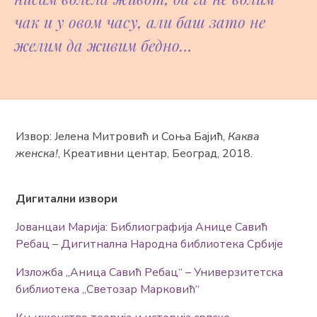
чак и у овом часу, али баш зато не
желим да живим бедно…
Извор: Јелена Митровић и Соња Бајић,
Каква
женска!
, Креативни центар, Београд, 2018.
Дигитални извори
Јованцаи Марија: Библиографија Анице Савић
Ребац – Дигитнална Народна библиотека Србије
Изложба „Аница Савић Ребац“ – Универзитетска
библиотека „Светозар Марковић“