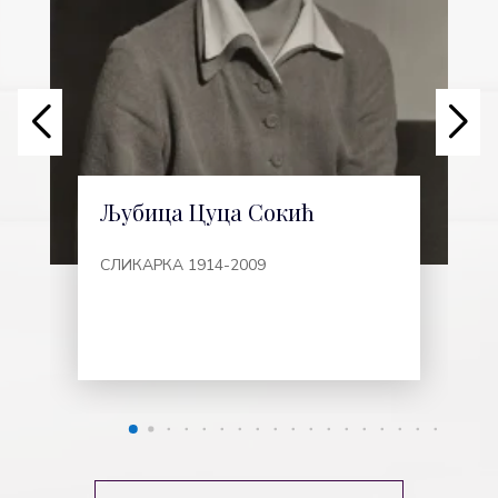
Соја Јовановић
РЕДИТЕЉКА 1922-2002