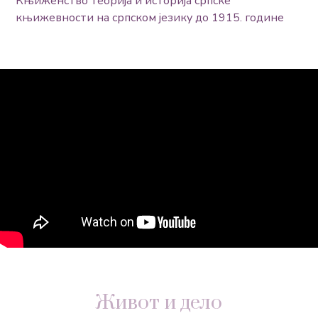
Књиженство теорија и историја српске
књижевности на српском језику до 1915. године
Живот и дело