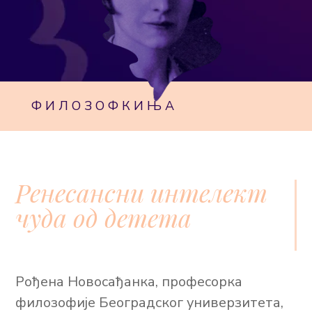
ФИЛОЗОФКИЊА
Ренесансни интелект
чуда од детета
Рођена Новосађанка, професорка
филозофије Београдског универзитета,