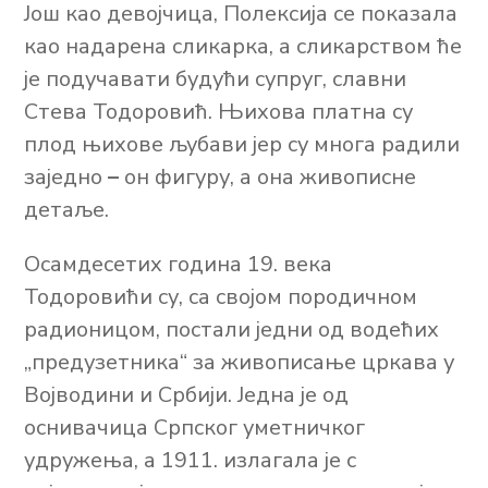
Још као девојчица, Полексија се показала
као надарена сликарка, а сликарством ће
је подучавати будући супруг, славни
Стева Тодоровић. Њихова платна су
плод њихове љубави јер су многа радили
заједно
–
он фигуру, а она живописне
детаље.
Осамдесетих година 19. века
Тодоровићи су, са својом породичном
радионицом, постали једни од водећих
„предузетника“ за живописање цркава у
Војводини и Србији. Једна је од
оснивачица Српског уметничког
удружења, а 1911. излагала је с