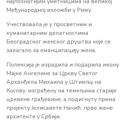
најпознатијим уметницима на великој
Међународној изложби у Риму.
Учествовала је у просветним и
хуманитарним делатностима
Београдског женског друштва које се
залагало за еманципацију жена.
Полексија је израдила и подарила икону
Мајке Ангелине за Цркву Светог
Арханђела Михаила у Штимљу на
Косову, изграђену на темељима старије
црквене грађевине, а подигнуту према
пројекту Јелисавете Начић, прве жене
архитекте у Србији.