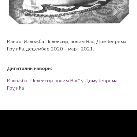
Извор: Изложба Полексија, волим Вас, Дом Јеврема
Грујића, децембар 2020 – март 2021.
Дигитални извори:
Изложба „Полексија волим Вас“ у Дому Јеврема
Грујића