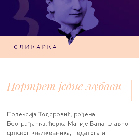
СЛИКАРКА
Портрет једне љубави
Полексија Тодоровић, рођена
Београђанка, ћерка Матије Бана, славног
српског књижевника, педагога и