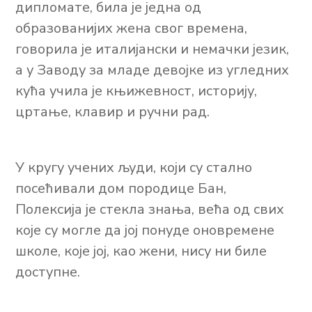
дипломате, била је једна од
образованијих жена свог времена,
говорила је италијански и немачки језик,
а у Заводу за младе девојке из угледних
кућа учила је књижевност, историју,
цртање, клавир и ручни рад.
У кругу учених људи, који су стално
посећивали дом породице Бан,
Полексија је стекла знања, већа од свих
које су могле да јој понуде оновремене
школе, које јој, као жени, нису ни биле
доступне.