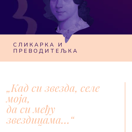
СЛИКАРКА И
ПРЕВОДИТЕЉКА
„Кад си звезда, селе
моја,
да си међу
звездицама…“