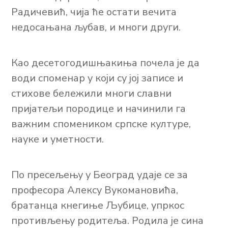
Радичевић, чија ће остати вечита
недосањана љубав, и многи други.
Као десетогодишњакиња почела је да
води споменар у који су јој записе и
стихове бележили многи славни
пријатељи породице и начинили га
важним спомеником српске културе,
науке и уметности.
По пресељењу у Београд удаје се за
професора Алексу Вукомановића,
братанца кнегиње Љубице, упркос
противљењу родитеља. Родила је сина