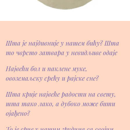
Шта је најдивније у нашем бићу? Шта
то чврсто затвара у невидљиве одаје
Највећи бол и паклене муке,
овоземаљску срећу и рајске сне?
Шта крије највеће радости на свету,
шта тако лако, а дубоко може бити
ојађено?
То је срце у нашим грудима са својим