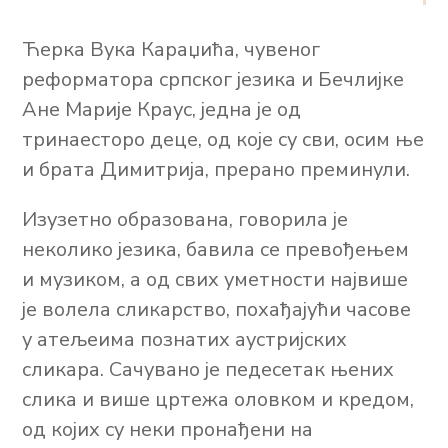
Ћерка Вука Караџића, чувеног
реформатора српског језика и Бечлијке
Ане Марије Краус, једна је од
тринаесторо деце, од које су сви, осим ње
и брата Димитрија, прерано преминули.
Изузетно образована, говорила је
неколико језика, бавила се превођењем
и музиком, а од свих уметности највише
је волела сликарство, похађајући часове
у атељеима познатих аустријских
сликара. Сачувано је педесетак њених
слика и више цртежа оловком и кредом,
од којих су неки пронађени на