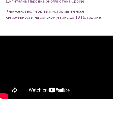
Дигитална Народна библлиотека Србије
Књиженство, теорија и историја женске
књижевности на српском језику до 1915. године