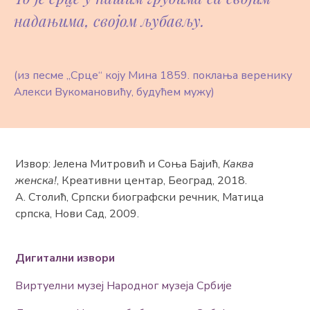
надањима, својом љубављу.
(из песме „Срце“ коју Мина 1859. поклања веренику
Алекси Вукомановићу, будућем мужу)
Извор: Јелена Митровић и Соња Бајић,
Каква
женска!
, Креативни центар, Београд, 2018.
А. Столић, Српски биографски речник, Матица
српска, Нови Сад, 2009.
Дигитални извори
Виртуелни музеј Народног музеја Србије