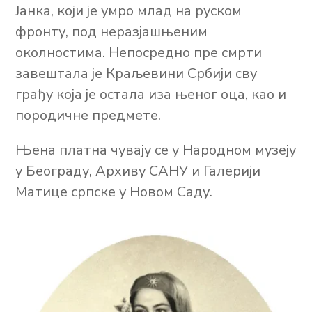
Јанка, који је умро млад на руском
фронту, под неразјашњеним
околностима. Непосредно пре смрти
завештала је Краљевини Србији сву
грађу која је остала иза њеног оца, као и
породичне предмете.
Њена платна чувају се у Народном музеју
у Београду, Архиву САНУ и Галерији
Матице српске у Новом Саду.